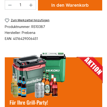
Produkt Anzahl: Gib den gewünschten We
In den Warenkorb
Zum Merkzettel hinzufügen
Produktnummer:
RS10387
Hersteller:
Prebena
EAN:
4016429006451
Für Ihre Grill-Party!