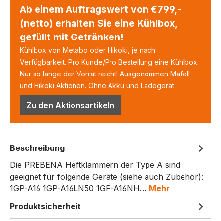
Ab einem Auftragswert von €799,-
(netto) erhalten Sie eine Kühlbox,
gefüllt mit Getränken!
Kühlbox von Metabo oder Hikoki, je nach
Verfügbarkeit. Pro Kunde/Pro Bestellung eine Kühlbox.
Nur so lange der Vorrat reicht! Ausgenommen Mafell
und Hikoki Aktionen. Ohne Akku und Ladegerät.
Zu den Aktionsartikeln
Beschreibung
Die PREBENA Heftklammern der Type A sind
geeignet für folgende Geräte (siehe auch Zubehör):
1GP-A16 1GP-A16LN50 1GP-A16NH…
Mehr
Produktsicherheit