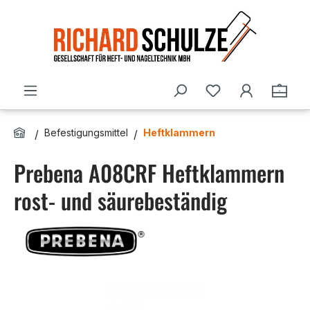
Zum Hauptinhalt springen
Du hast 0 Produ
Ware
Befestigungsmittel
Heftklammern
Prebena A08CRF Heftklammern
rost- und säurebeständig
Bildergalerie überspringen