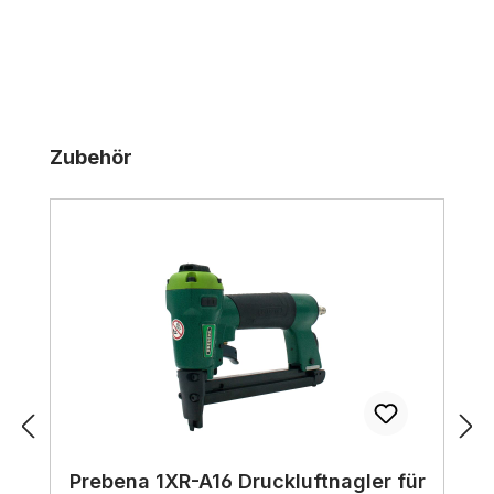
Produktgalerie überspringen
Zubehör
Prebena 1XR-A16 Druckluftnagler für