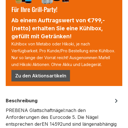
Für Ihre Grill-Party!
Ab einem Auftragswert von €799,-
(netto) erhalten Sie eine Kühlbox,
gefüllt mit Getränken!
Kühlbox von Metabo oder Hikoki, je nach
Verfügbarkeit. Pro Kunde/Pro Bestellung eine Kühlbox.
Nur so lange der Vorrat reicht! Ausgenommen Mafell
und Hikoki Aktionen. Ohne Akku und Ladegerät.
Zu den Aktionsartikeln
Beschreibung
PREBENA Glattschaftnägel:nach den
Anforderungen des Eurocode 5. Die Nägel
entsprechen derEN 14592und sind längenabhängig