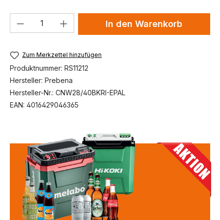
Produkt Anzahl: Gib den gewünschten We
In den Warenkorb
Zum Merkzettel hinzufügen
Produktnummer:
RS11212
Hersteller:
Prebena
Hersteller-Nr.:
CNW28/40BKRI-EPAL
EAN:
4016429046365