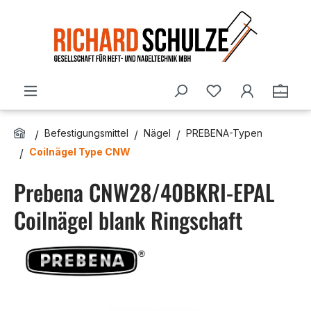
Zum Hauptinhalt springen
Du hast 0 Produ
Ware
Befestigungsmittel
Nägel
PREBENA-Typen
Coilnägel Type CNW
Prebena CNW28/40BKRI-EPAL
Coilnägel blank Ringschaft
Bildergalerie überspringen