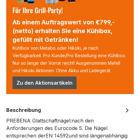
Für Ihre Grill-Party!
Ab einem Auftragswert von €799,-
(netto) erhalten Sie eine Kühlbox,
gefüllt mit Getränken!
Kühlbox von Metabo oder Hikoki, je nach
Verfügbarkeit. Pro Kunde/Pro Bestellung eine Kühlbox.
Nur so lange der Vorrat reicht! Ausgenommen Mafell
und Hikoki Aktionen. Ohne Akku und Ladegerät.
Zu den Aktionsartikeln
Beschreibung
PREBENA Glattschaftnägel:nach den
Anforderungen des Eurocode 5. Die Nägel
entsprechen derEN 14592und sind längenabhängig