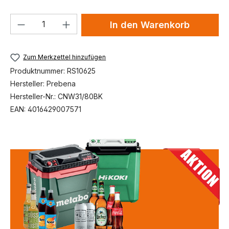
Produkt Anzahl: Gib den gewünschten We
In den Warenkorb
Zum Merkzettel hinzufügen
Produktnummer:
RS10625
Hersteller:
Prebena
Hersteller-Nr.:
CNW31/80BK
EAN:
4016429007571