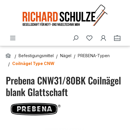
Zum Hauptinhalt springen
Du hast 0 Produ
Ware
Befestigungsmittel
Nägel
PREBENA-Typen
Coilnägel Type CNW
Prebena CNW31/80BK Coilnägel
blank Glattschaft
Bildergalerie überspringen