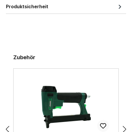
Produktsicherheit
Produktgalerie überspringen
Zubehör