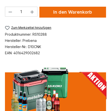
Produkt Anzahl: Gib den gewünschten We
In den Warenkorb
Zum Merkzettel hinzufügen
Produktnummer:
RS10288
Hersteller:
Prebena
Hersteller-Nr.:
D10CNK
EAN:
4016429002682