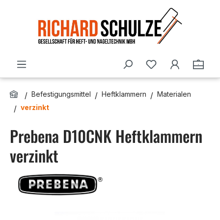
Zum Hauptinhalt springen
Du hast 0 Produ
Ware
Befestigungsmittel
Heftklammern
Materialen
verzinkt
Prebena D10CNK Heftklammern
verzinkt
Bildergalerie überspringen