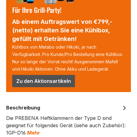
Für Ihre Grill-Party!
Ab einem Auftragswert von €799,-
(netto) erhalten Sie eine Kühlbox,
gefüllt mit Getränken!
Kühlbox von Metabo oder Hikoki, je nach
Verfügbarkeit. Pro Kunde/Pro Bestellung eine Kühlbox.
Nur so lange der Vorrat reicht! Ausgenommen Mafell
und Hikoki Aktionen. Ohne Akku und Ladegerät.
Zu den Aktionsartikeln
Beschreibung
Die PREBENA Heftklammern der Type D sind
geeignet für folgendes Gerät (siehe auch Zubehör):
1GP-D16
Mehr