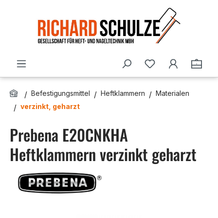
Zum Hauptinhalt springen
Du hast 0 Produ
Ware
Befestigungsmittel
Heftklammern
Materialen
verzinkt, geharzt
Prebena E20CNKHA
Heftklammern verzinkt geharzt
Bildergalerie überspringen