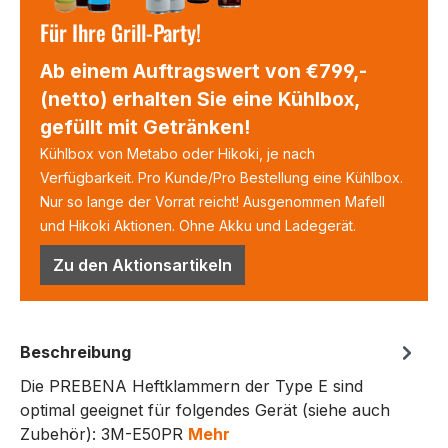
Für Ihre Grill-Party!
Ab einem Auftragswert von €799,-
(netto) erhalten Sie eine Kühlbox,
gefüllt mit Getränken!
Kühlbox von Metabo oder Hikoki, je nach
Verfügbarkeit. Pro Kunde/Pro Bestellung eine Kühlbox.
Nur so lange der Vorrat reicht! Ausgenommen Mafell
und Hikoki Aktionen. Ohne Akku und Ladegerät.
Zu den Aktionsartikeln
Beschreibung
Die PREBENA Heftklammern der Type E sind
optimal geeignet für folgendes Gerät (siehe auch
Zubehör): 3M-E50PR
Mehr