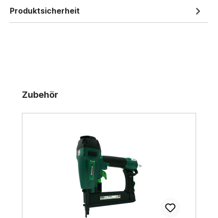
Produktsicherheit
Produktgalerie überspringen
Zubehör