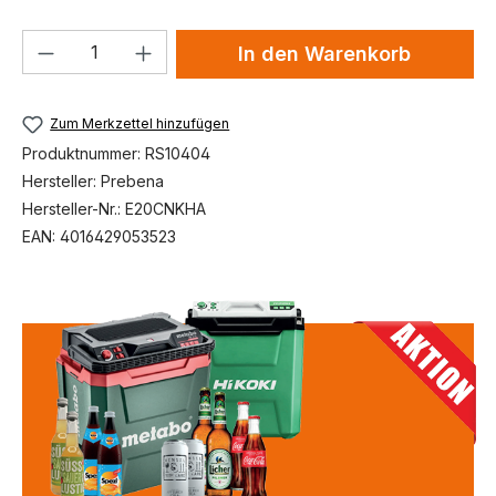
Produkt Anzahl: Gib den gewünschten We
In den Warenkorb
Zum Merkzettel hinzufügen
Produktnummer:
RS10404
Hersteller:
Prebena
Hersteller-Nr.:
E20CNKHA
EAN:
4016429053523