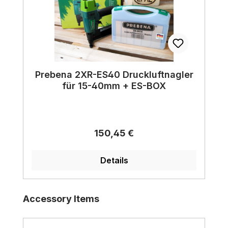
Prebena 2XR-ES40 Druckluftnagler
für 15-40mm + ES-BOX
Regulärer Preis:
150,45 €
Details
Produktgalerie überspringen
Accessory Items