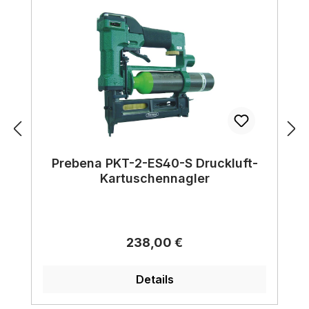
Prebena PKT-2-ES40-S Druckluft-
Kartuschennagler
Regulärer Preis:
238,00 €
Details