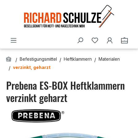
Zum Hauptinhalt springen
Du hast 0 Produ
Ware
Befestigungsmittel
Heftklammern
Materialen
verzinkt, geharzt
Prebena ES-BOX Heftklammern
verzinkt geharzt
Bildergalerie überspringen