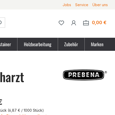
Jobs
Service
Über uns
Du hast 0 Produkte auf 
0,00 €
Ware
stainer
Holzbearbeitung
Zubehör
Marken
harzt
tpreis
€
tück
(6,87 € / 1000 Stück)