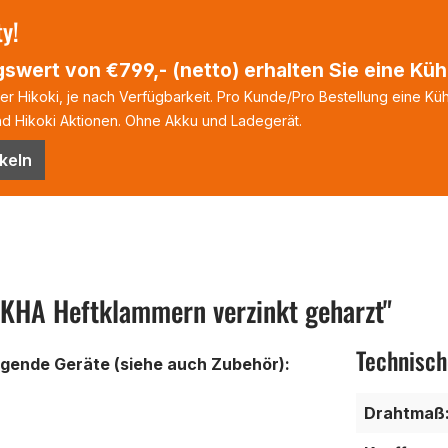
ty!
swert von €799,- (netto) erhalten Sie eine Kühl
 Hikoki, je nach Verfügbarkeit. Pro Kunde/Pro Bestellung eine Kühl
 Hikoki Aktionen. Ohne Akku und Ladegerät.
keln
KHA Heftklammern verzinkt geharzt"
Technisch
lgende Geräte (siehe auch Zubehör):
Drahtmaß