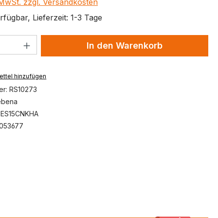
. MwSt. zzgl. Versandkosten
fügbar, Lieferzeit: 1-3 Tage
 Anzahl: Gib den gewünschten Wert ein 
In den Warenkorb
ttel hinzufügen
er:
RS10273
ebena
:
ES15CNKHA
053677