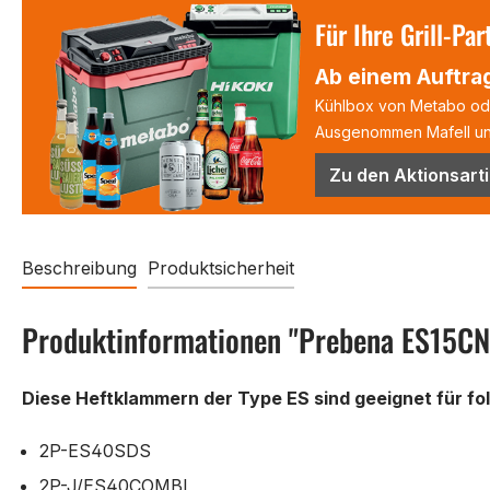
Für Ihre Grill-Par
Ab einem Auftrag
Kühlbox von Metabo oder
Ausgenommen Mafell und
Zu den Aktionsarti
Beschreibung
Produktsicherheit
Produktinformationen "Prebena ES15CN
Diese Heftklammern der Type ES sind geeignet für fo
2P-ES40SDS
2P-J/ES40COMBI