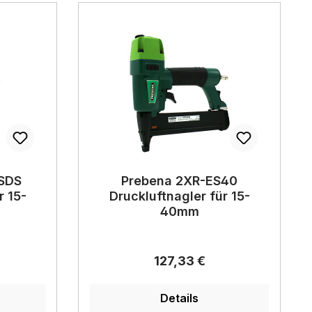
SDS
Prebena 2XR-ES40
r 15-
Druckluftnagler für 15-
40mm
eis:
Regulärer Preis:
127,33 €
Details