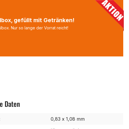
box, gefüllt mit Getränken!
box. Nur so lange der Vorrat reicht!
e Daten
:
0,83 x 1,08 mm