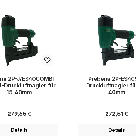
ena 2P-J/ES40COMBI
Prebena 2P-ES40
-Druckluftnagler für
Druckluftnagler fü
15-40mm
40mm
Regulärer Preis:
Regulärer Pr
279,65 €
272,51 €
Details
Details