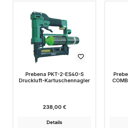
Prebena PKT-2-ES40-S
Preb
Druckluft-Kartuschennagler
COMBI
Regulärer Preis:
238,00 €
Details