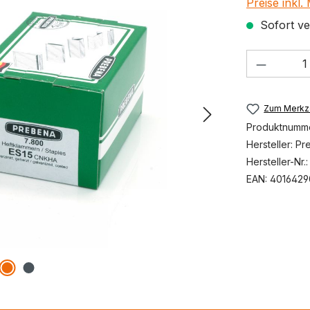
Preise inkl
Sofort ver
Produkt
Zum Merkze
Produktnumm
Hersteller:
Pr
Hersteller-Nr.
EAN:
4016429