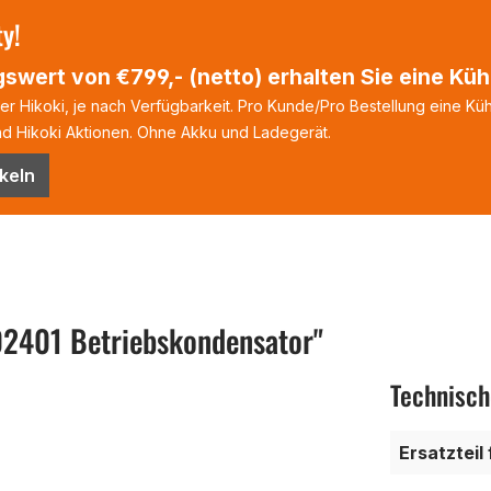
ty!
swert von €799,- (netto) erhalten Sie eine Kühl
 Hikoki, je nach Verfügbarkeit. Pro Kunde/Pro Bestellung eine Kühl
 Hikoki Aktionen. Ohne Akku und Ladegerät.
keln
2401 Betriebskondensator"
Technisch
Ersatzteil 