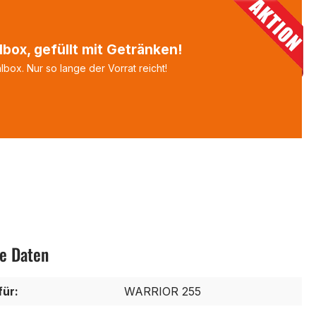
box, gefüllt mit Getränken!
box. Nur so lange der Vorrat reicht!
e Daten
für:
WARRIOR 255