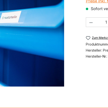
Preise inkl
Sofort ver
Produkt
Zum Merkze
Produktnumm
Hersteller:
Pr
Hersteller-Nr.