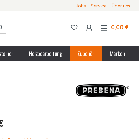
Jobs
Service
Über uns
Du hast 0 Produkte auf 
0,00 €
Ware
stainer
Holzbearbeitung
Zubehör
Marken
tpreis
€