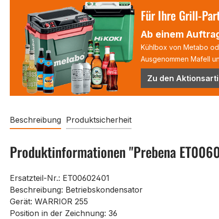
Für Ihre Grill-Par
Ab einem Auftrag
Kühlbox von Metabo oder
Ausgenommen Mafell und
Zu den Aktionsarti
Beschreibung
Produktsicherheit
Produktinformationen "Prebena ET0060
Ersatzteil-Nr.: ET00602401
Beschreibung: Betriebskondensator
Gerät: WARRIOR 255
Position in der Zeichnung: 36