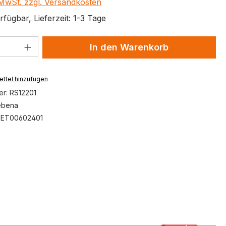
. MwSt. zzgl. Versandkosten
fügbar, Lieferzeit: 1-3 Tage
 Anzahl: Gib den gewünschten Wert ein 
In den Warenkorb
ttel hinzufügen
er:
RS12201
ebena
:
ET00602401