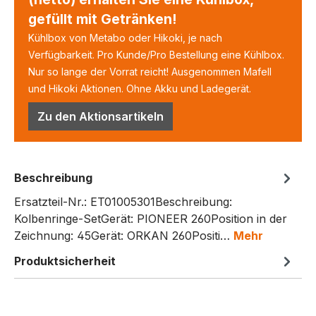
gefüllt mit Getränken!
Kühlbox von Metabo oder Hikoki, je nach
Verfügbarkeit. Pro Kunde/Pro Bestellung eine Kühlbox.
Nur so lange der Vorrat reicht! Ausgenommen Mafell
und Hikoki Aktionen. Ohne Akku und Ladegerät.
Zu den Aktionsartikeln
Beschreibung
Ersatzteil-Nr.: ET01005301Beschreibung:
Kolbenringe-SetGerät: PIONEER 260Position in der
Zeichnung: 45Gerät: ORKAN 260Positi…
Mehr
Produktsicherheit