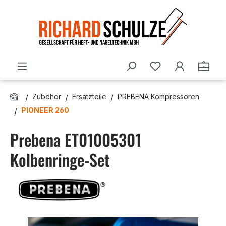
Zum Hauptinhalt springen
Du hast 0 Produ
Ware
Zubehör
Ersatzteile
PREBENA Kompressoren
PIONEER 260
Prebena ET01005301
Kolbenringe-Set
Bildergalerie überspringen