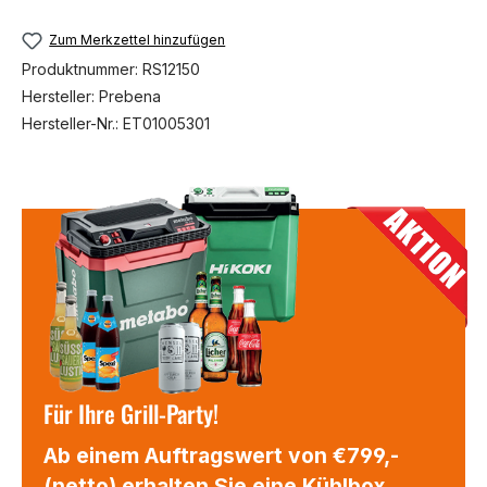
Zum Merkzettel hinzufügen
Produktnummer:
RS12150
Hersteller:
Prebena
Hersteller-Nr.:
ET01005301
Für Ihre Grill-Party!
Ab einem Auftragswert von €799,-
(netto) erhalten Sie eine Kühlbox,