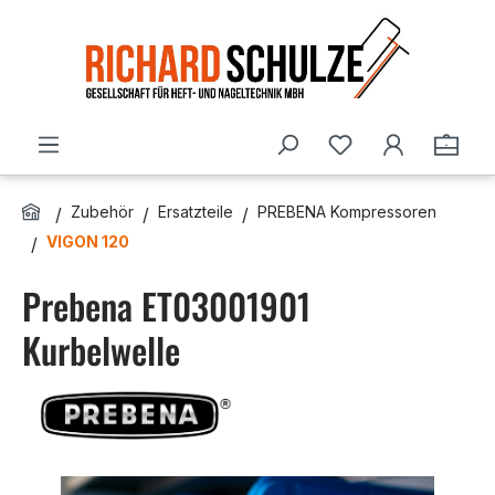
Zum Hauptinhalt springen
Du hast 0 Produ
Ware
Zubehör
Ersatzteile
PREBENA Kompressoren
VIGON 120
Prebena ET03001901
Kurbelwelle
Bildergalerie überspringen