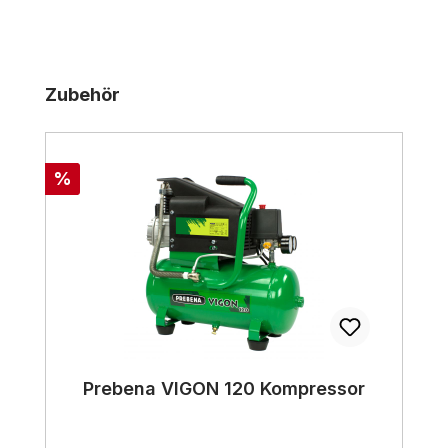
Produktgalerie überspringen
Zubehör
Rabatt
%
Prebena VIGON 120 Kompressor