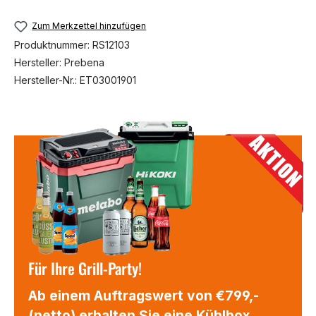
Zum Merkzettel hinzufügen
Produktnummer:
RS12103
Hersteller:
Prebena
Hersteller-Nr.:
ET03001901
Für Ihre Grill-Party!
Ab einem Auftragswert von €799,-
(netto) erhalten Sie eine Kühlbox,