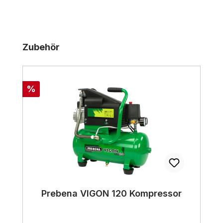
Produktgalerie überspringen
Zubehör
Rabatt
%
Prebena VIGON 120 Kompressor