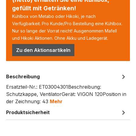
gefüllt mit Getränken!
Kühlbox von Metabo oder Hikoki, je nach
Verfügbarkeit. Pro Kunde/Pro Bestellung eine Kühlbox.
Nur so lange der Vorrat reicht! Ausgenommen Mafell
und Hikoki Aktionen. Ohne Akku und Ladegerät.
Zu den Aktionsartikeln
Beschreibung
Ersatzteil-Nr.: ET03004301Beschreibung:
Schutzkappe, VentilatorGerät: VIGON 120Position in
der Zeichnung: 43
Mehr
Produktsicherheit