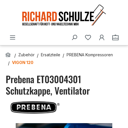
Zum Hauptinhalt springen
Du hast 0 Produ
Ware
Zubehör
Ersatzteile
PREBENA Kompressoren
VIGON 120
Prebena ET03004301
Schutzkappe, Ventilator
Bildergalerie überspringen