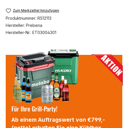
Zum Merkzettel hinzufügen
Produktnummer:
RS12113
Hersteller:
Prebena
Hersteller-Nr.:
ET03004301
Für Ihre Grill-Party!
Ab einem Auftragswert von €799,-
(netto) erhalten Sie eine Kühlbox,