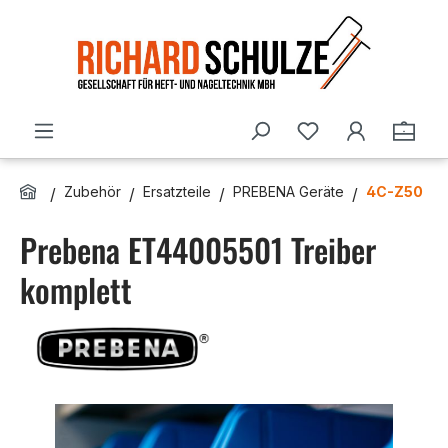
Zum Hauptinhalt springen
Du hast 0 Produ
Ware
Zubehör
Ersatzteile
PREBENA Geräte
4C-Z50
Prebena ET44005501 Treiber
komplett
Bildergalerie überspringen