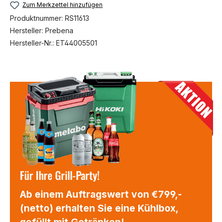
Zum Merkzettel hinzufügen
Produktnummer:
RS11613
Hersteller:
Prebena
Hersteller-Nr.:
ET44005501
Für Ihre Grill-Party!
Ab einem Auftragswert von €799,-
(netto) erhalten Sie eine Kühlbox,
gefüllt mit Getränken!