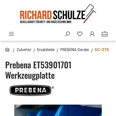
Zum Hauptinhalt springen
Du hast 0 Produ
Ware
Zubehör
Ersatzteile
PREBENA Geräte
5C-Z75
Prebena ET53901701
Werkzeugplatte
Bildergalerie überspringen