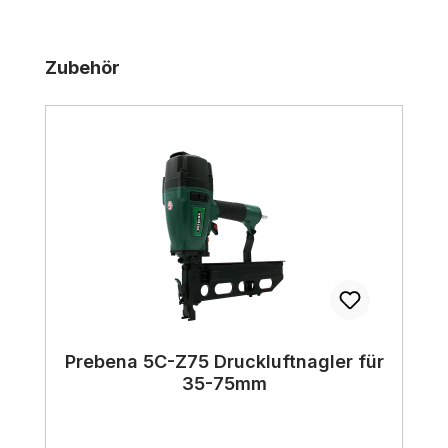
Produktgalerie überspringen
Zubehör
Prebena 5C-Z75 Druckluftnagler für
35-75mm