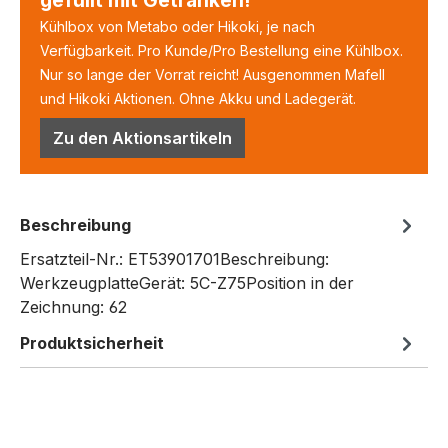
Kühlbox von Metabo oder Hikoki, je nach
Verfügbarkeit. Pro Kunde/Pro Bestellung eine Kühlbox.
Nur so lange der Vorrat reicht! Ausgenommen Mafell
und Hikoki Aktionen. Ohne Akku und Ladegerät.
Zu den Aktionsartikeln
Beschreibung
Ersatzteil-Nr.: ET53901701Beschreibung:
WerkzeugplatteGerät: 5C-Z75Position in der
Zeichnung: 62
Produktsicherheit