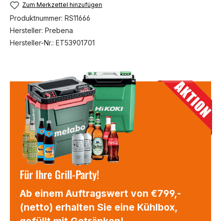
Zum Merkzettel hinzufügen
Produktnummer:
RS11666
Hersteller:
Prebena
Hersteller-Nr.:
ET53901701
Für Ihre Grill-Party!
Ab einem Auftragswert von €799,-
(netto) erhalten Sie eine Kühlbox,
gefüllt mit Getränken!