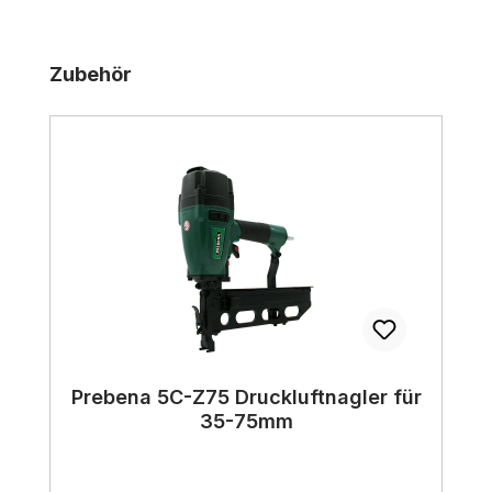
Produktgalerie überspringen
Zubehör
Prebena 5C-Z75 Druckluftnagler für
35-75mm