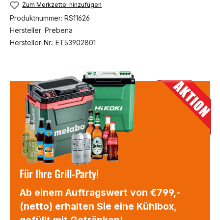
Zum Merkzettel hinzufügen
Produktnummer:
RS11626
Hersteller:
Prebena
Hersteller-Nr.:
ET53902801
Für Ihre Grill-Party!
Ab einem Auftragswert von €799,-
(netto) erhalten Sie eine Kühlbox,
gefüllt mit Getränken!