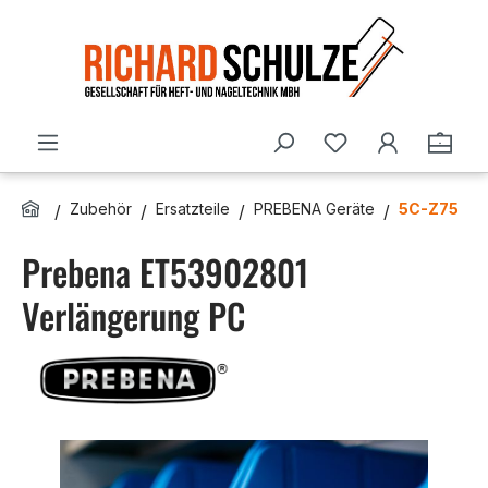
Zum Hauptinhalt springen
Du hast 0 Produ
Ware
Zubehör
Ersatzteile
PREBENA Geräte
5C-Z75
Prebena ET53902801
Verlängerung PC
Bildergalerie überspringen