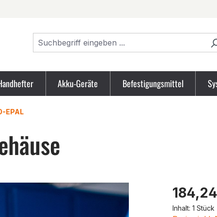
Handhefter
Akku-Geräte
Befestigungsmittel
Sy
0-EPAL
ehäuse
Produk
184,24
Inhalt:
1 Stück