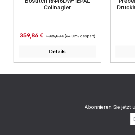
Bostitch RN46DW-1EPAL
Prebe
Coilnagler
Druckl
Regulärer Preis:
Verkaufspreis:
359,86 €
1.025,00 €
(64.89% gespart)
Details
Abonnieren Sie jetzt 