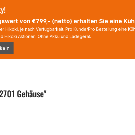
ty!
swert von €799,- (netto) erhalten Sie eine Kühl
 Hikoki, je nach Verfügbarkeit. Pro Kunde/Pro Bestellung eine Kühl
 Hikoki Aktionen. Ohne Akku und Ladegerät.
keln
2701 Gehäuse"