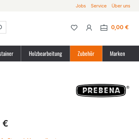
Jobs
Service
Über uns
Du hast 0 Produkte auf 
0,00 €
Ware
stainer
Holzbearbeitung
Zubehör
Marken
tpreis
 €