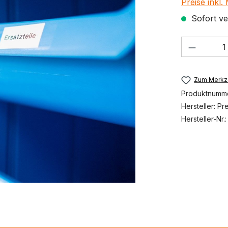
Preise inkl
Sofort ver
Produkt
Zum Merkze
Produktnumm
Hersteller:
Pr
Hersteller-Nr.