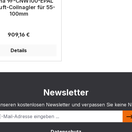
na 9F-CNW100-EPAL
uft-Coilnagler für 55-
100mm
Regulärer Preis:
909,16 €
Details
Newsletter
unseren kostenlosen Newsletter und verpassen Sie keine N
Datenschutz