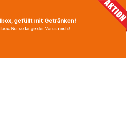
box, gefüllt mit Getränken!
box. Nur so lange der Vorrat reicht!