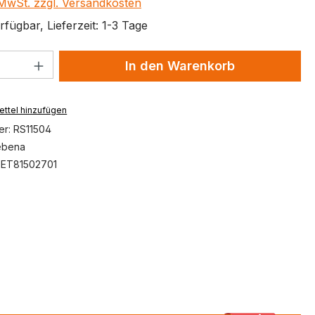
. MwSt. zzgl. Versandkosten
fügbar, Lieferzeit: 1-3 Tage
 Anzahl: Gib den gewünschten Wert ein 
In den Warenkorb
ttel hinzufügen
er:
RS11504
ebena
:
ET81502701