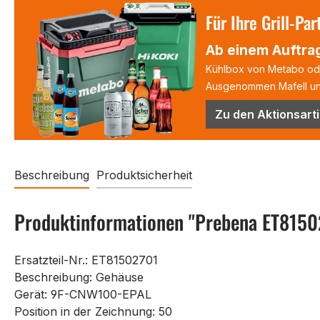
Für Ihre Grill-Par
Ab einem Auftrag
Kühlbox von Metabo oder
Ausgenommen Mafell und
Zu den Aktionsarti
Beschreibung
Produktsicherheit
Produktinformationen "Prebena ET8150
Ersatzteil-Nr.: ET81502701
Beschreibung: Gehäuse
Gerät: 9F-CNW100-EPAL
Position in der Zeichnung: 50