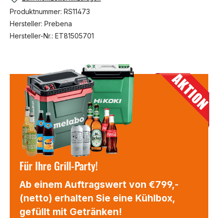
Produktnummer:
RS11473
Hersteller:
Prebena
Hersteller-Nr.:
ET81505701
Für Ihre Grill-Party!
Ab einem Auftragswert von €799,-
(netto) erhalten Sie eine Kühlbox,
gefüllt mit Getränken!