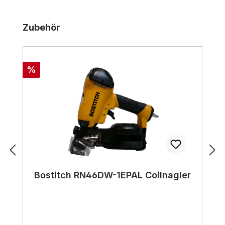
Produktgalerie überspringen
Zubehör
Rabatt
%
Bostitch RN46DW-1EPAL Coilnagler