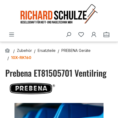
Zum Hauptinhalt springen
Du hast 0 Produ
Ware
Zubehör
Ersatzteile
PREBENA Geräte
10X-RK160
Prebena ET81505701 Ventilring
Bildergalerie überspringen