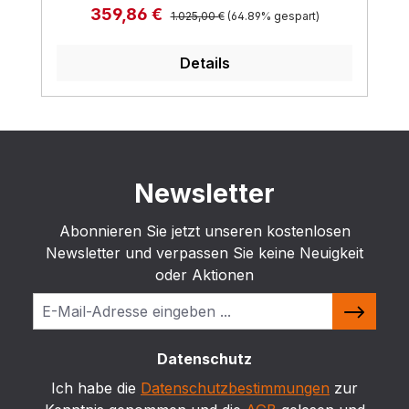
Regulärer Preis:
Verkaufspreis:
359,86 €
1.025,00 €
(64.89% gespart)
Details
Newsletter
Abonnieren Sie jetzt unseren kostenlosen
Newsletter und verpassen Sie keine Neuigkeit
oder Aktionen
Datenschutz
Ich habe die
Datenschutzbestimmungen
zur