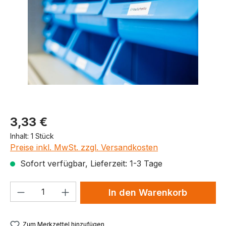
Produktpreis
3,33 €
Inhalt:
1 Stück
Preise inkl. MwSt. zzgl. Versandkosten
Sofort verfügbar, Lieferzeit: 1-3 Tage
Produkt Anzahl: Gib den gewünschten We
In den Warenkorb
Zum Merkzettel hinzufügen