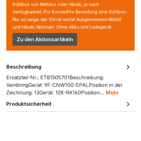
Kühlbox von Metabo oder Hikoki, je nach
Verfügbarkeit. Pro Kunde/Pro Bestellung eine Kühlbox.
Nur so lange der Vorrat reicht! Ausgenommen Mafell
und Hikoki Aktionen. Ohne Akku und Ladegerät.
Zu den Aktionsartikeln
Beschreibung
Ersatzteil-Nr.: ET81505701Beschreibung:
VentilringGerät: 9F-CNW100-EPALPosition in der
Zeichnung: 13Gerät: 10X-RK160Position…
Mehr
Produktsicherheit