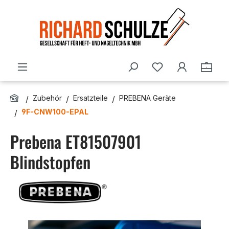
Zum Hauptinhalt springen
Du hast 0 Produ
Ware
Zubehör
Ersatzteile
PREBENA Geräte
9F-CNW100-EPAL
Prebena ET81507901
Blindstopfen
Bildergalerie überspringen