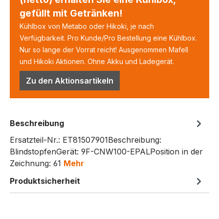
gefüllt mit Getränken!
Kühlbox von Metabo oder Hikoki, je nach
Verfügbarkeit. Pro Kunde/Pro Bestellung eine Kühlbox.
Nur so lange der Vorrat reicht! Ausgenommen Mafell
und Hikoki Aktionen. Ohne Akku und Ladegerät.
Zu den Aktionsartikeln
Beschreibung
Ersatzteil-Nr.: ET81507901Beschreibung:
BlindstopfenGerät: 9F-CNW100-EPALPosition in der
Zeichnung: 61
Mehr
Produktsicherheit