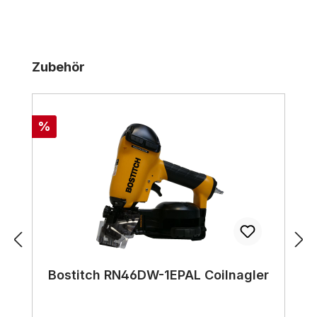
Produktgalerie überspringen
Zubehör
Rabatt
%
Bostitch RN46DW-1EPAL Coilnagler