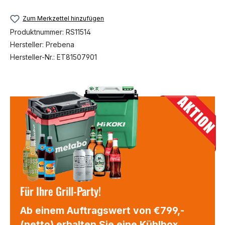
Zum Merkzettel hinzufügen
Produktnummer:
RS11514
Hersteller:
Prebena
Hersteller-Nr.:
ET81507901
Für Ihre Grill-Party!
Ab einem Auftragswert von €799,-
(netto) erhalten Sie eine Kühlbox,