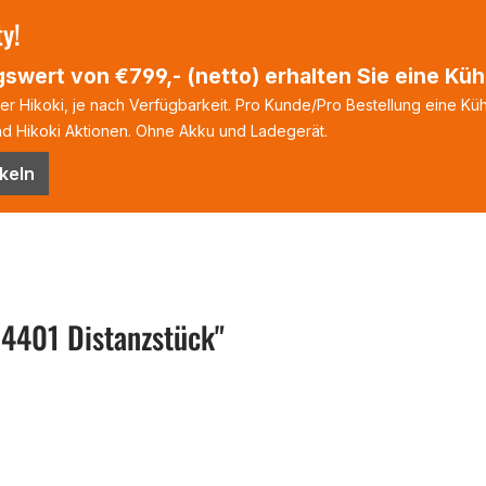
ty!
swert von €799,- (netto) erhalten Sie eine Kühl
 Hikoki, je nach Verfügbarkeit. Pro Kunde/Pro Bestellung eine Kühl
 Hikoki Aktionen. Ohne Akku und Ladegerät.
keln
4401 Distanzstück"