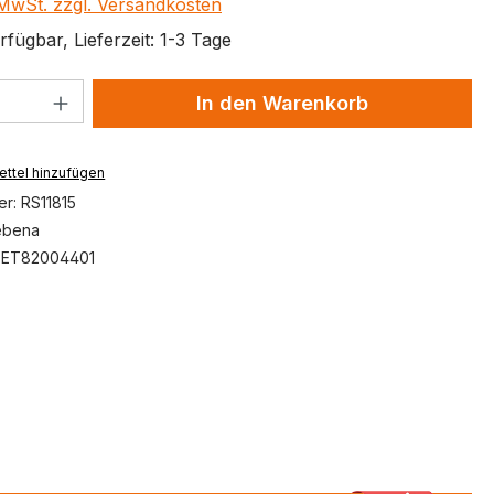
. MwSt. zzgl. Versandkosten
fügbar, Lieferzeit: 1-3 Tage
 Anzahl: Gib den gewünschten Wert ein 
In den Warenkorb
ttel hinzufügen
er:
RS11815
ebena
:
ET82004401