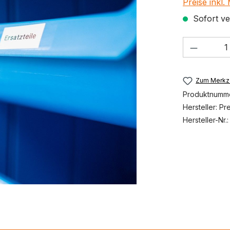
Preise inkl
Sofort ver
Produkt
Zum Merkze
Produktnumm
Hersteller:
Pr
Hersteller-Nr.