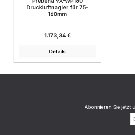
Prebena 9X-WP160
Druckluftnagler für 75-
160mm
Regulärer Preis:
1.173,34 €
Details
Abonnieren Sie jetzt 