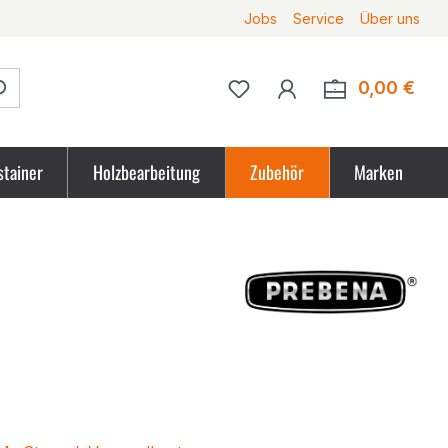
Jobs
Service
Über uns
Du hast 0 Produkte auf 
0,00 €
Ware
stainer
Holzbearbeitung
Zubehör
Marken
tpreis