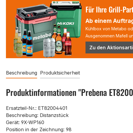
Für Ihre Grill-Par
Ab einem Auftrag
Kühlbox von Metabo oder
Ausgenommen Mafell und
Zu den Aktionsarti
Beschreibung
Produktsicherheit
Produktinformationen "Prebena ET8200
Ersatzteil-Nr.: ET82004401
Beschreibung: Distanzstück
Gerät: 9X-WP160
Position in der Zeichnung: 98