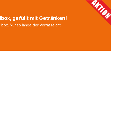
box, gefüllt mit Getränken!
box. Nur so lange der Vorrat reicht!