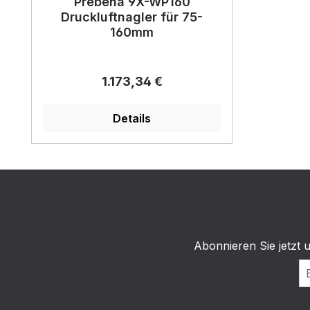
Prebena 9X-WP160
Druckluftnagler für 75-
160mm
Regulärer Preis:
1.173,34 €
Details
Abonnieren Sie jetzt 