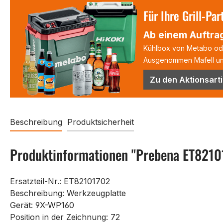
Für Ihre Grill-Par
Ab einem Auftrag
Kühlbox von Metabo oder
Ausgenommen Mafell und
Zu den Aktionsarti
Beschreibung
Produktsicherheit
Produktinformationen "Prebena ET8210
Ersatzteil-Nr.: ET82101702
Beschreibung: Werkzeugplatte
Gerät: 9X-WP160
Position in der Zeichnung: 72