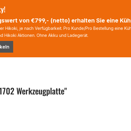
ty!
swert von €799,- (netto) erhalten Sie eine Kühl
 Hikoki, je nach Verfügbarkeit. Pro Kunde/Pro Bestellung eine Kühl
 Hikoki Aktionen. Ohne Akku und Ladegerät.
keln
1702 Werkzeugplatte"