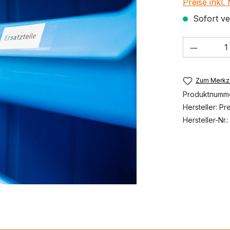
Preise inkl
Sofort ver
Produkt
Zum Merkze
Produktnumm
Hersteller:
Pr
Hersteller-Nr.