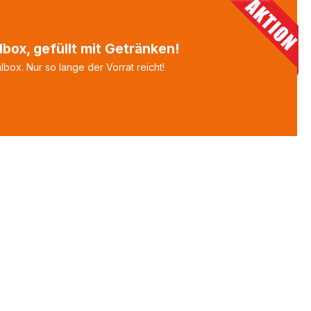
box, gefüllt mit Getränken!
box. Nur so lange der Vorrat reicht!