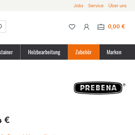
Jobs
Service
Über uns
Du hast 0 Produkte auf 
0,00 €
Ware
stainer
Holzbearbeitung
Zubehör
Marken
tpreis
4 €