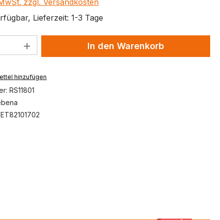
. MwSt. zzgl. Versandkosten
fügbar, Lieferzeit: 1-3 Tage
 Anzahl: Gib den gewünschten Wert ein 
In den Warenkorb
ttel hinzufügen
er:
RS11801
ebena
:
ET82101702