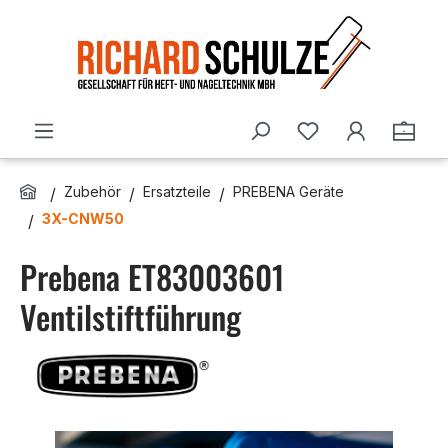
Zum Hauptinhalt springen
Du hast 0 Produ
Ware
Zubehör
Ersatzteile
PREBENA Geräte
3X-CNW50
Prebena ET83003601
Ventilstiftführung
Bildergalerie überspringen