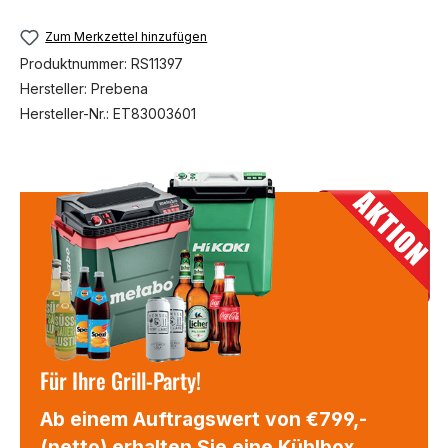
Zum Merkzettel hinzufügen
Produktnummer:
RS11397
Hersteller:
Prebena
Hersteller-Nr.:
ET83003601
Für Ihre Grill-Party!
Ab einem Auftragswert von €799,-
(netto) erhalten Sie eine Kühlbox,