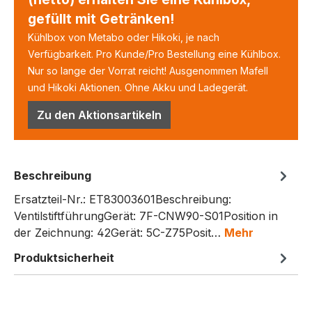
gefüllt mit Getränken!
Kühlbox von Metabo oder Hikoki, je nach
Verfügbarkeit. Pro Kunde/Pro Bestellung eine Kühlbox.
Nur so lange der Vorrat reicht! Ausgenommen Mafell
und Hikoki Aktionen. Ohne Akku und Ladegerät.
Zu den Aktionsartikeln
Beschreibung
Ersatzteil-Nr.: ET83003601Beschreibung:
VentilstiftführungGerät: 7F-CNW90-S01Position in
der Zeichnung: 42Gerät: 5C-Z75Posit…
Mehr
Produktsicherheit