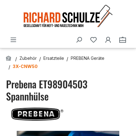
Zum Hauptinhalt springen
Du hast 0 Produ
Ware
Zubehör
Ersatzteile
PREBENA Geräte
3X-CNW50
Prebena ET98904503
Spannhülse
Bildergalerie überspringen