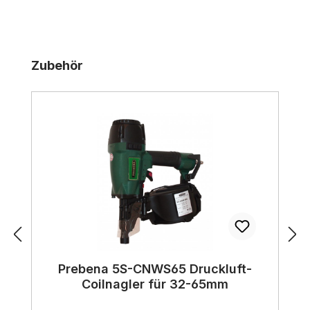
Produktgalerie überspringen
Zubehör
Prebena 5S-CNWS65 Druckluft-
Coilnagler für 32-65mm