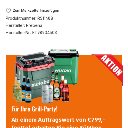
Zum Merkzettel hinzufügen
Produktnummer:
RS11488
Hersteller:
Prebena
Hersteller-Nr.:
ET98904503
Für Ihre Grill-Party!
Ab einem Auftragswert von €799,-
(netto) erhalten Sie eine Kühlbox,