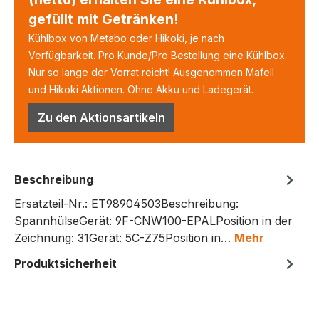
gefüllt mit Getränken!
Kühlbox von Metabo oder Hikoki, je nach
Verfügbarkeit. Pro Kunde/Pro Bestellung eine Kühlbox.
Nur so lange der Vorrat reicht! Ausgenommen Mafell
und Hikoki Aktionen. Ohne Akku und Ladegerät.
Zu den Aktionsartikeln
Beschreibung
Ersatzteil-Nr.: ET98904503Beschreibung:
SpannhülseGerät: 9F-CNW100-EPALPosition in der
Zeichnung: 31Gerät: 5C-Z75Position in…
Mehr
Produktsicherheit