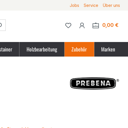
Jobs
Service
Über uns
Du hast 0 Produkte auf 
0,00 €
Ware
stainer
Holzbearbeitung
Zubehör
Marken
tpreis