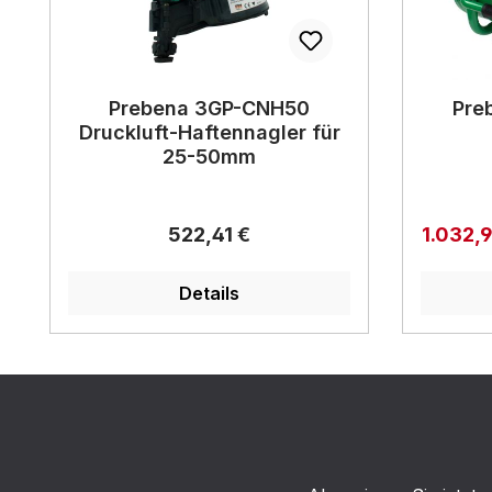
Prebena 3GP-CNH50
Pre
Druckluft-Haftennagler für
25-50mm
Regulärer Preis:
Verkauf
522,41 €
1.032,
Details