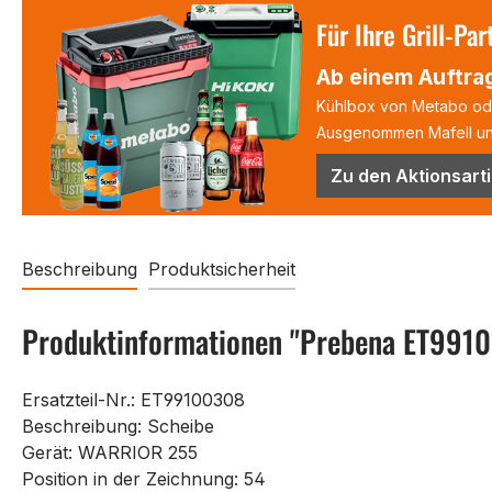
Für Ihre Grill-Par
Ab einem Auftrag
Kühlbox von Metabo oder
Ausgenommen Mafell und
Zu den Aktionsarti
Beschreibung
Produktsicherheit
Produktinformationen "Prebena ET991
Ersatzteil-Nr.: ET99100308
Beschreibung: Scheibe
Gerät: WARRIOR 255
Position in der Zeichnung: 54