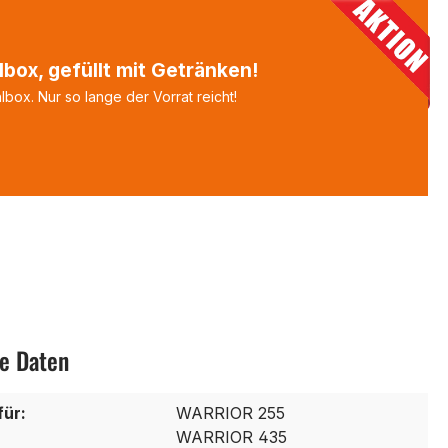
box, gefüllt mit Getränken!
box. Nur so lange der Vorrat reicht!
e Daten
für:
WARRIOR 255
WARRIOR 435