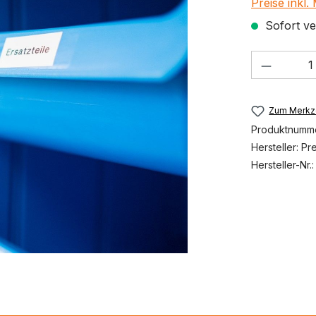
Preise inkl
Sofort ver
Produkt
Zum Merkze
Produktnumm
Hersteller:
Pr
Hersteller-Nr.