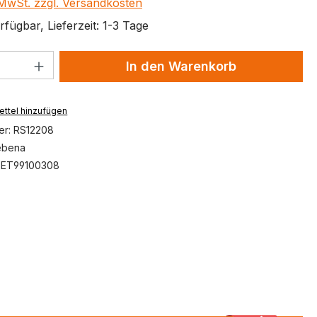
. MwSt. zzgl. Versandkosten
fügbar, Lieferzeit: 1-3 Tage
 Anzahl: Gib den gewünschten Wert ein 
In den Warenkorb
ttel hinzufügen
er:
RS12208
ebena
:
ET99100308