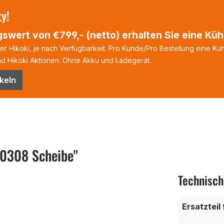
ty!
swert von €799,- (netto) erhalten Sie eine Kühl
 Hikoki, je nach Verfügbarkeit. Pro Kunde/Pro Bestellung eine Kühl
 Hikoki Aktionen. Ohne Akku und Ladegerät.
keln
00308 Scheibe"
Technisch
Ersatzteil 