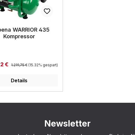
bena WARRIOR 435
Kompressor
Regulärer Preis:
spreis:
92 €
1.219,75 €
(15.32% gespart)
Details
Newsletter