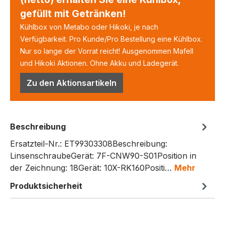
gefüllt mit Getränken!
Kühlbox von Metabo oder Hikoki, je nach
Verfügbarkeit. Pro Kunde/Pro Bestellung eine Kühlbox.
Nur so lange der Vorrat reicht! Ausgenommen Mafell
und Hikoki Aktionen. Ohne Akku und Ladegerät.
Zu den Aktionsartikeln
Beschreibung
Ersatzteil-Nr.: ET99303308Beschreibung:
LinsenschraubeGerät: 7F-CNW90-S01Position in
der Zeichnung: 18Gerät: 10X-RK160Positi…
Mehr
Produktsicherheit