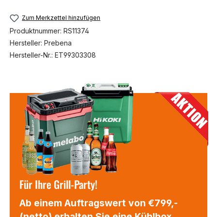
Zum Merkzettel hinzufügen
Produktnummer:
RS11374
Hersteller:
Prebena
Hersteller-Nr.:
ET99303308
Für Ihre Grill-Party!
Ab einem Auftragswert von €799,-
(netto) erhalten Sie eine Kühlbox,