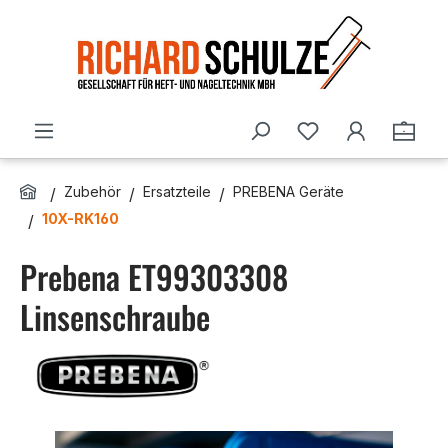
Zum Hauptinhalt springen
Du hast 0 Produ
Ware
Zubehör
Ersatzteile
PREBENA Geräte
10X-RK160
Prebena ET99303308
Linsenschraube
Bildergalerie überspringen