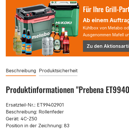
Für Ihre Grill-Par
Ab einem Auftrag
Kühlbox von Metabo oder
Ausgenommen Mafell und
Zu den Aktionsarti
Beschreibung
Produktsicherheit
Produktinformationen "Prebena ET9940
Ersatzteil-Nr.: ET99402901
Beschreibung: Rollenfeder
Gerät: 4C-Z50
Position in der Zeichnung: 83