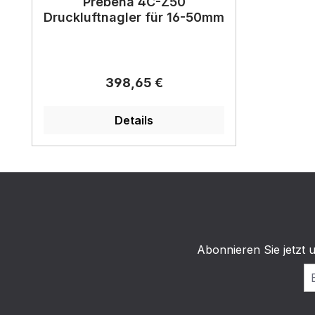
Prebena 4C-Z50
Druckluftnagler für 16-50mm
Regulärer Preis:
398,65 €
Details
Abonnieren Sie jetzt 