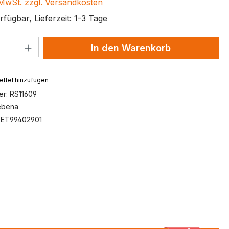
. MwSt. zzgl. Versandkosten
fügbar, Lieferzeit: 1-3 Tage
 Anzahl: Gib den gewünschten Wert ein 
In den Warenkorb
ttel hinzufügen
er:
RS11609
ebena
:
ET99402901