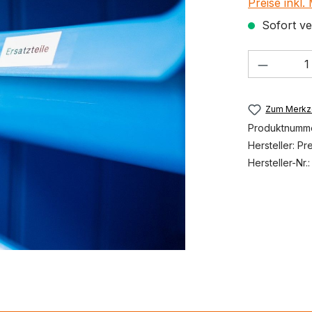
Preise inkl
Sofort ver
Produkt
Zum Merkze
Produktnumm
Hersteller:
Pr
Hersteller-Nr.