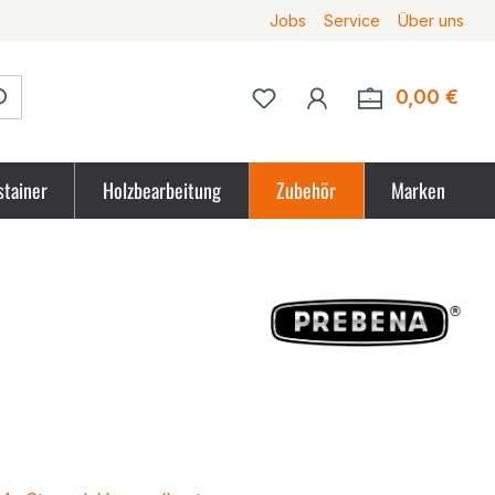
Jobs
Service
Über uns
Du hast 0 Produkte auf 
0,00 €
Ware
stainer
Holzbearbeitung
Zubehör
Marken
tpreis