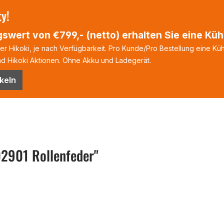
ty!
swert von €799,- (netto) erhalten Sie eine Kühl
 Hikoki, je nach Verfügbarkeit. Pro Kunde/Pro Bestellung eine Kühl
 Hikoki Aktionen. Ohne Akku und Ladegerät.
keln
2901 Rollenfeder"