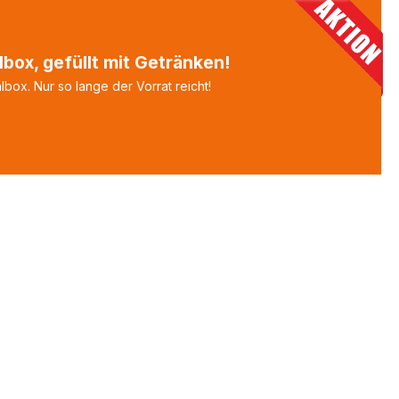
box, gefüllt mit Getränken!
box. Nur so lange der Vorrat reicht!