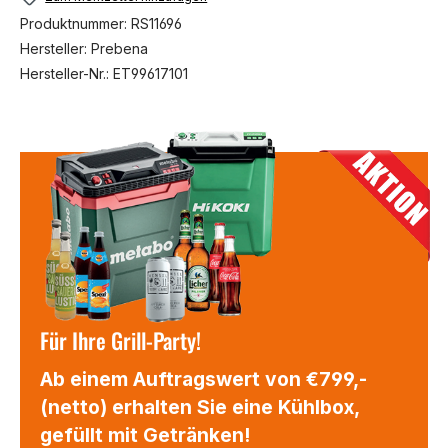
Produktnummer:
RS11696
Hersteller:
Prebena
Hersteller-Nr.:
ET99617101
Für Ihre Grill-Party!
Ab einem Auftragswert von €799,-
(netto) erhalten Sie eine Kühlbox,
gefüllt mit Getränken!