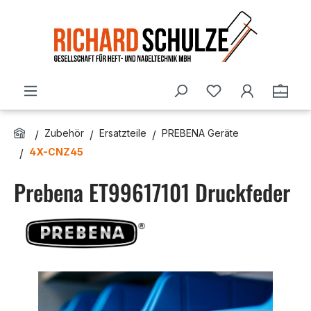
Zum Hauptinhalt springen
Du hast 0 Produ
Ware
Zubehör
Ersatzteile
PREBENA Geräte
4X-CNZ45
Prebena ET99617101 Druckfeder
Bildergalerie überspringen