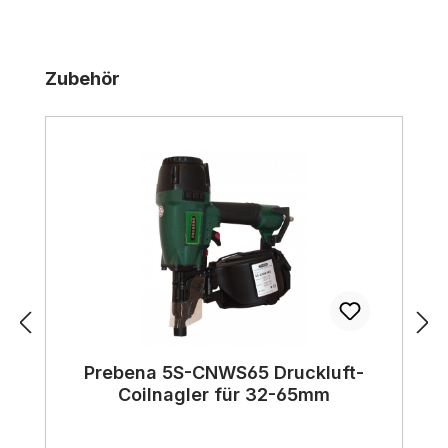
Produktgalerie überspringen
Zubehör
Prebena 5S-CNWS65 Druckluft-
Coilnagler für 32-65mm