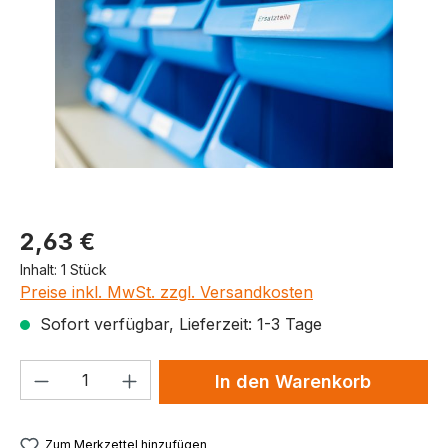
Produktpreis
2,63 €
Inhalt:
1 Stück
Preise inkl. MwSt. zzgl. Versandkosten
Sofort verfügbar, Lieferzeit: 1-3 Tage
Produkt Anzahl: Gib den gewünschten We
In den Warenkorb
Zum Merkzettel hinzufügen