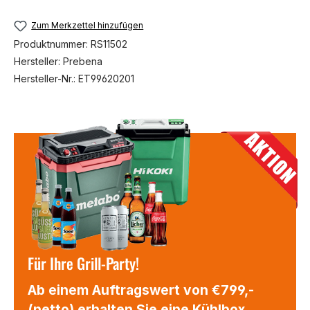
Zum Merkzettel hinzufügen
Produktnummer:
RS11502
Hersteller:
Prebena
Hersteller-Nr.:
ET99620201
Für Ihre Grill-Party!
Ab einem Auftragswert von €799,-
(netto) erhalten Sie eine Kühlbox,