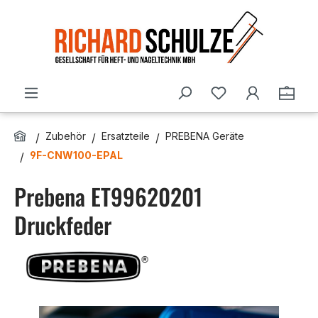
Zum Hauptinhalt springen
Du hast 0 Produ
Ware
Zubehör
Ersatzteile
PREBENA Geräte
9F-CNW100-EPAL
Prebena ET99620201
Druckfeder
Bildergalerie überspringen