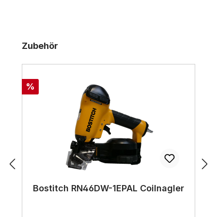
Produktgalerie überspringen
Zubehör
Rabatt
%
Bostitch RN46DW-1EPAL Coilnagler