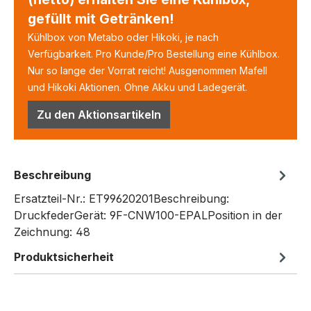
gefüllt mit Getränken!
Kühlbox von Metabo oder Hikoki, je nach
Verfügbarkeit. Pro Kunde/Pro Bestellung eine Kühlbox.
Nur so lange der Vorrat reicht! Ausgenommen Mafell
und Hikoki Aktionen. Ohne Akku und Ladegerät.
Zu den Aktionsartikeln
Beschreibung
Ersatzteil-Nr.: ET99620201Beschreibung:
DruckfederGerät: 9F-CNW100-EPALPosition in der
Zeichnung: 48
Produktsicherheit