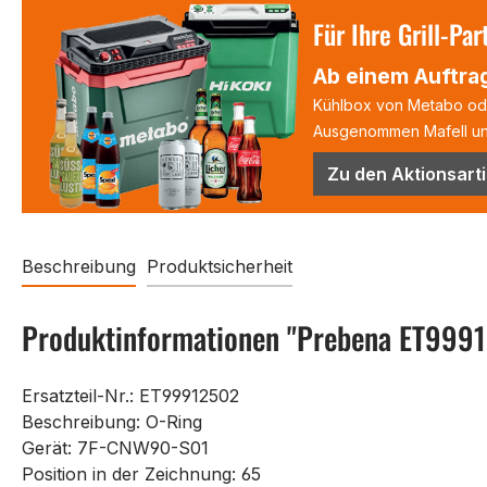
Für Ihre Grill-Par
Ab einem Auftrag
Kühlbox von Metabo oder
Ausgenommen Mafell und
Zu den Aktionsarti
Beschreibung
Produktsicherheit
Produktinformationen "Prebena ET999
Ersatzteil-Nr.: ET99912502
Beschreibung: O-Ring
Gerät: 7F-CNW90-S01
Position in der Zeichnung: 65