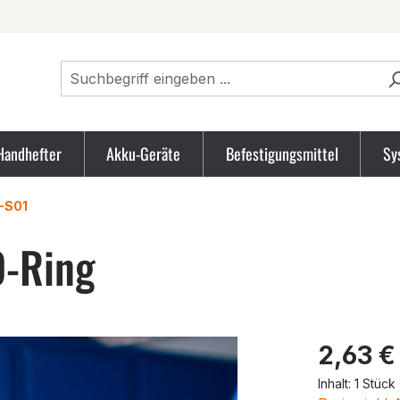
Handhefter
Akku-Geräte
Befestigungsmittel
Sy
-S01
-Ring
Produk
2,63 €
Inhalt:
1 Stück