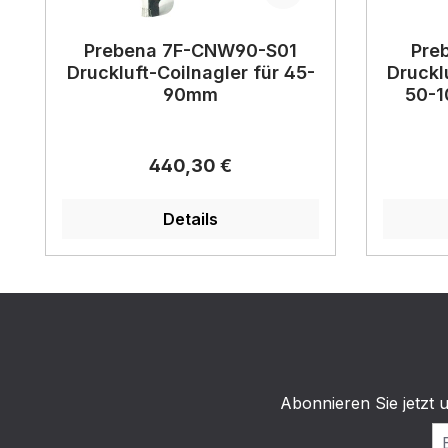
Prebena 7F-CNW90-S01
Pre
Druckluft-Coilnagler für 45-
Druckl
90mm
50-1
Regulärer Preis:
440,30 €
Details
Abonnieren Sie jetzt 