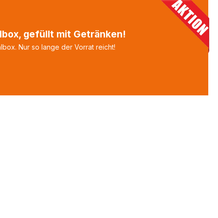
box, gefüllt mit Getränken!
box. Nur so lange der Vorrat reicht!