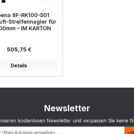
bena 8F-RK100-S01
uft-Streifennagler für
00mm - IM KARTON
Regulärer Preis:
505,75 €
Details
Newsletter
unseren kostenlosen Newsletter und verpassen Sie keine N