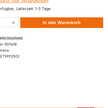
. MwSt. zzgl. Versandkosten
fügbar, Lieferzeit: 1-3 Tage
 Anzahl: Gib den gewünschten Wert ein 
In den Warenkorb
ttel hinzufügen
er:
RS11418
ebena
:
ET99912502