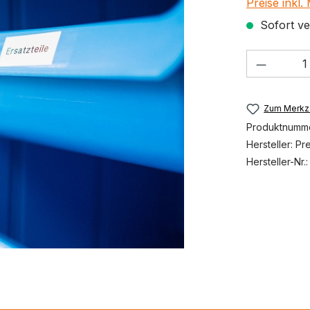
Preise inkl
Sofort ver
Produkt
Zum Merkze
Produktnumm
Hersteller:
Pr
Hersteller-Nr.