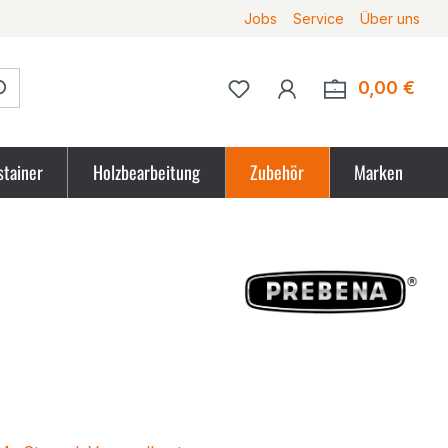
Jobs
Service
Über uns
Du hast 0 Produkte auf 
0,00 €
Ware
stainer
Holzbearbeitung
Zubehör
Marken
tpreis