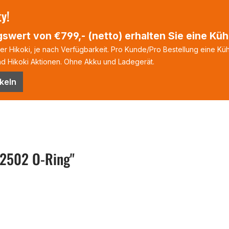
ty!
swert von €799,- (netto) erhalten Sie eine Kühl
 Hikoki, je nach Verfügbarkeit. Pro Kunde/Pro Bestellung eine Kühl
 Hikoki Aktionen. Ohne Akku und Ladegerät.
keln
12502 O-Ring"