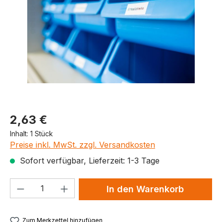
Produktpreis
2,63 €
Inhalt:
1 Stück
Preise inkl. MwSt. zzgl. Versandkosten
Sofort verfügbar, Lieferzeit: 1-3 Tage
Produkt Anzahl: Gib den gewünschten We
In den Warenkorb
Zum Merkzettel hinzufügen