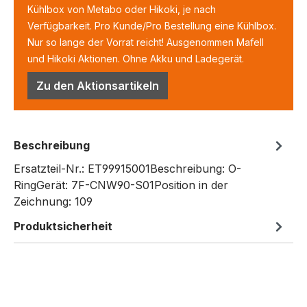
Kühlbox von Metabo oder Hikoki, je nach
Verfügbarkeit. Pro Kunde/Pro Bestellung eine Kühlbox.
Nur so lange der Vorrat reicht! Ausgenommen Mafell
und Hikoki Aktionen. Ohne Akku und Ladegerät.
Zu den Aktionsartikeln
Beschreibung
Ersatzteil-Nr.: ET99915001Beschreibung: O-
RingGerät: 7F-CNW90-S01Position in der
Zeichnung: 109
Produktsicherheit