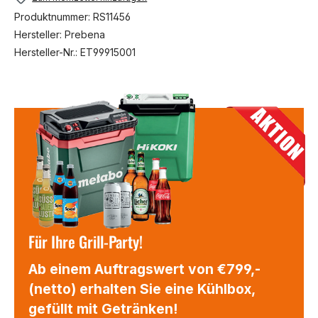
Produktnummer:
RS11456
Hersteller:
Prebena
Hersteller-Nr.:
ET99915001
Für Ihre Grill-Party!
Ab einem Auftragswert von €799,-
(netto) erhalten Sie eine Kühlbox,
gefüllt mit Getränken!