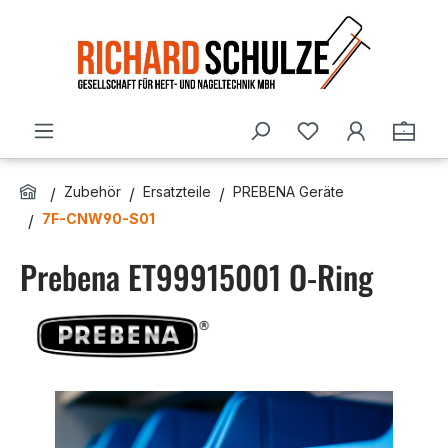
Zum Hauptinhalt springen
Du hast 0 Produ
Ware
Zubehör
Ersatzteile
PREBENA Geräte
7F-CNW90-S01
Prebena ET99915001 O-Ring
Bildergalerie überspringen