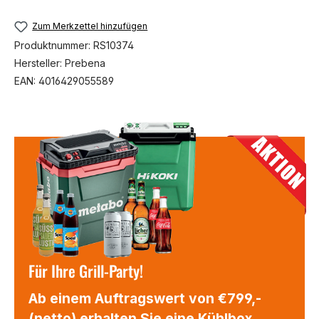
Zum Merkzettel hinzufügen
Produktnummer:
RS10374
Hersteller:
Prebena
EAN:
4016429055589
Für Ihre Grill-Party!
Ab einem Auftragswert von €799,-
(netto) erhalten Sie eine Kühlbox,