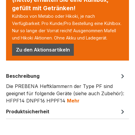
gefüllt mit Getränken!
Kühlbox von Metabo oder Hikoki, je nach
Verfügbarkeit. Pro Kunde/Pro Bestellung eine Kühlbox.
Nur so lange der Vorrat reicht! Ausgenommen Mafell
und Hikoki Aktionen. Ohne Akku und Ladegerät.
Zu den Aktionsartikeln
Beschreibung
Die PREBENA Heftklammern der Type PF sind
geeignet für folgende Geräte (siehe auch Zubehör):
HFPF14 DNPF16 HPPF14
Mehr
Produktsicherheit