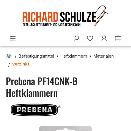
Zum Hauptinhalt springen
Du hast 0 Produ
Ware
Befestigungsmittel
Heftklammern
Materialen
verzinkt
Prebena PF14CNK-B
Heftklammern
Bildergalerie überspringen