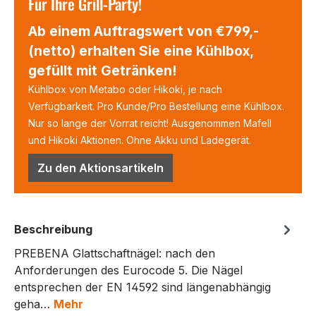
Für Ihre Grill-Party!
Ab einem Auftragswert von €799,-
(netto) erhalten Sie eine Kühlbox,
gefüllt mit Getränken!
Kühlbox von Metabo oder Hikoki, je nach
Verfügbarkeit. Pro Kunde/Pro Bestellung eine Kühlbox.
Nur so lange der Vorrat reicht! Ausgenommen Mafell
und Hikoki Aktionen. Ohne Akku und Ladegerät.
Zu den Aktionsartikeln
Beschreibung
PREBENA Glattschaftnägel: nach den
Anforderungen des Eurocode 5. Die Nägel
entsprechen der EN 14592 sind längenabhängig
geha…
Mehr