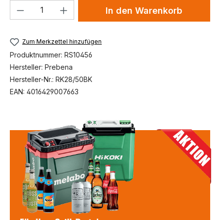
Produkt Anzahl: Gib den gewünschten We
In den Warenkorb
Zum Merkzettel hinzufügen
Produktnummer:
RS10456
Hersteller:
Prebena
Hersteller-Nr.:
RK28/50BK
EAN:
4016429007663