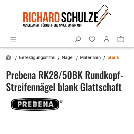
Zum Hauptinhalt springen
Du hast 0 Produ
Ware
Befestigungsmittel
Nägel
Materialen
blank
Prebena RK28/50BK Rundkopf-
Streifennägel blank Glattschaft
Bildergalerie überspringen