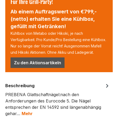
Für Ihre Grill-Party!
Ab einem Auftragswert von €799,-
(netto) erhalten Sie eine Kühlbox,
gefüllt mit Getränken!
Kühlbox von Metabo oder Hikoki, je nach
Verfügbarkeit. Pro Kunde/Pro Bestellung eine Kühlbox.
Nur so lange der Vorrat reicht! Ausgenommen Mafell
und Hikoki Aktionen. Ohne Akku und Ladegerät.
Zu den Aktionsartikeln
Beschreibung
PREBENA Glattschaftnägel:nach den
Anforderungen des Eurocode 5. Die Nägel
entsprechen der EN 14592 sind längenabhängig
gehar…
Mehr