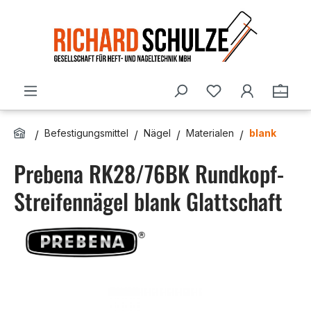
Zum Hauptinhalt springen
Du hast 0 Produ
Ware
Befestigungsmittel
Nägel
Materialen
blank
Prebena RK28/76BK Rundkopf-
Streifennägel blank Glattschaft
Bildergalerie überspringen