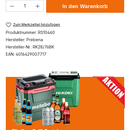
Produkt Anzahl: Gib den gewünschten We
In den Warenkorb
Zum Merkzettel hinzufügen
Produktnummer:
RS10460
Hersteller:
Prebena
Hersteller-Nr.:
RK28/76BK
EAN:
4016429007717