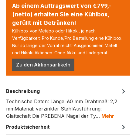
Ab einem Auftragswert von €799,-
(netto) erhalten Sie eine Kühlbox,
gefüllt mit Getränken!
Kühlbox von Metabo oder Hikoki, je nach
Verfügbarkeit. Pro Kunde/Pro Bestellung eine Kühlbox.
Nur so lange der Vorrat reicht! Ausgenommen Mafell
und Hikoki Aktionen. Ohne Akku und Ladegerät.
Zu den Aktionsartikeln
Beschreibung
Technische Daten: Länge: 60 mm Drahtmaß: 2,2
mmMaterial: verzinkter StahlAusführung:
Glattschaft Die PREBENA Nägel der Ty…
Mehr
Produktsicherheit