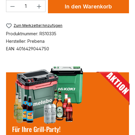
Produkt Anzahl: Gib den gewünschten We
In den Warenkorb
Zum Merkzettel hinzufügen
Produktnummer:
RS10335
Hersteller:
Prebena
EAN:
4016429044750
Für Ihre Grill-Party!