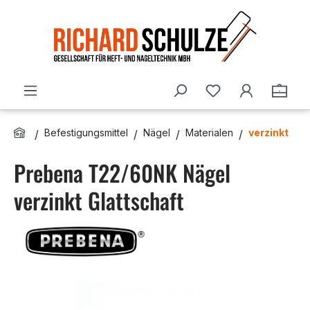
Zum Hauptinhalt springen
Du hast 0 Produ
Ware
Befestigungsmittel
Nägel
Materialen
verzinkt
Prebena T22/60NK Nägel
verzinkt Glattschaft
Bildergalerie überspringen