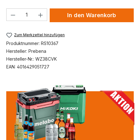
Produkt Anzahl: Gib den gewünschten We
In den Warenkorb
Zum Merkzettel hinzufügen
Produktnummer:
RS10367
Hersteller:
Prebena
Hersteller-Nr.:
WZ38CVK
EAN:
4016429051727