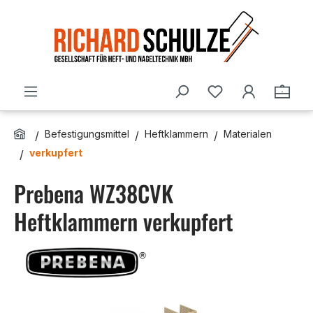
Zum Hauptinhalt springen
Du hast 0 Produ
Ware
Befestigungsmittel
Heftklammern
Materialen
verkupfert
Prebena WZ38CVK
Heftklammern verkupfert
Bildergalerie überspringen