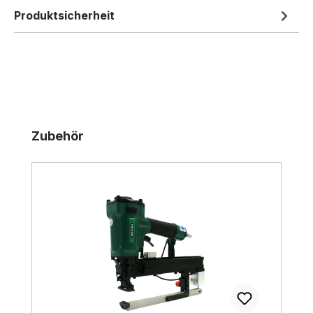
Produktsicherheit
Produktgalerie überspringen
Zubehör