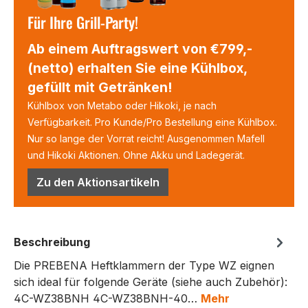
Für Ihre Grill-Party!
Ab einem Auftragswert von €799,-
(netto) erhalten Sie eine Kühlbox,
gefüllt mit Getränken!
Kühlbox von Metabo oder Hikoki, je nach
Verfügbarkeit. Pro Kunde/Pro Bestellung eine Kühlbox.
Nur so lange der Vorrat reicht! Ausgenommen Mafell
und Hikoki Aktionen. Ohne Akku und Ladegerät.
Zu den Aktionsartikeln
Beschreibung
Die PREBENA Heftklammern der Type WZ eignen
sich ideal für folgende Geräte (siehe auch Zubehör):
4C-WZ38BNH 4C-WZ38BNH-40…
Mehr