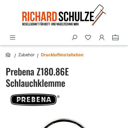
Zum Hauptinhalt springen
Du hast 0 Produ
Ware
Zubehör
Druckluftinstallation
Prebena Z180.86E
Schlauchklemme
Bildergalerie überspringen