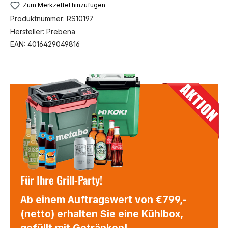
Zum Merkzettel hinzufügen
Produktnummer:
RS10197
Hersteller:
Prebena
EAN:
4016429049816
Für Ihre Grill-Party!
Ab einem Auftragswert von €799,-
(netto) erhalten Sie eine Kühlbox,
gefüllt mit Getränken!