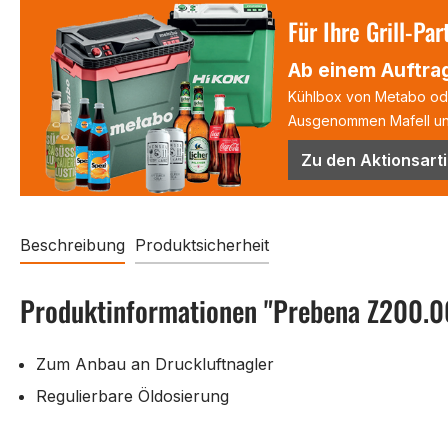
Für Ihre Grill-Par
Ab einem Auftrag
Kühlbox von Metabo oder
Ausgenommen Mafell und
Zu den Aktionsarti
Beschreibung
Produktsicherheit
Produktinformationen "Prebena Z200.00
Zum Anbau an Druckluftnagler
Regulierbare Öldosierung