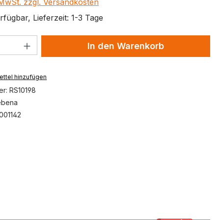
. MwSt. zzgl. Versandkosten
fügbar, Lieferzeit: 1-3 Tage
 Anzahl: Gib den gewünschten Wert ein 
In den Warenkorb
ttel hinzufügen
er:
RS10198
ebena
001142