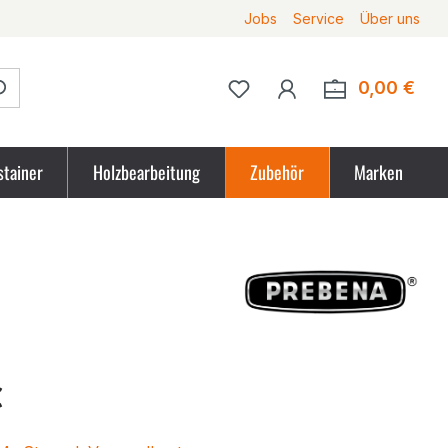
Jobs
Service
Über uns
Du hast 0 Produkte auf 
0,00 €
Ware
stainer
Holzbearbeitung
Zubehör
Marken
tpreis
€