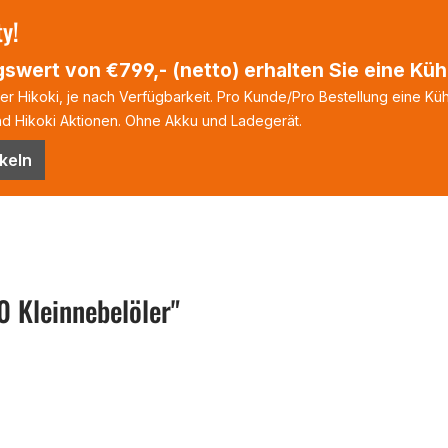
ty!
swert von €799,- (netto) erhalten Sie eine Kühl
 Hikoki, je nach Verfügbarkeit. Pro Kunde/Pro Bestellung eine Kühl
 Hikoki Aktionen. Ohne Akku und Ladegerät.
keln
 Kleinnebelöler"