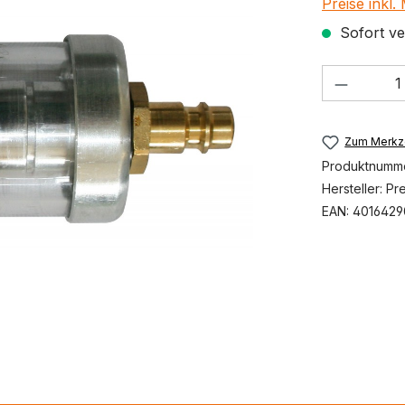
Preise inkl
Sofort ver
Produkt
Zum Merkze
Produktnumm
Hersteller:
Pr
EAN:
4016429