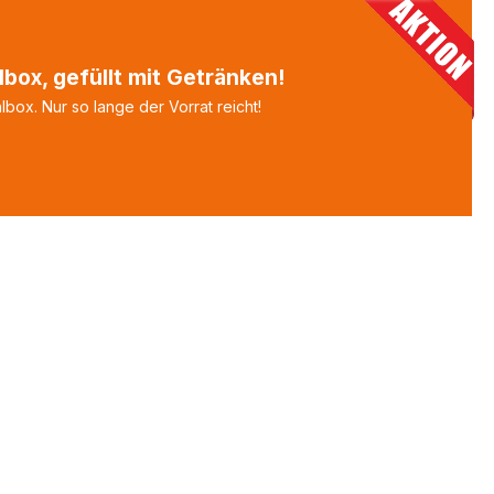
box, gefüllt mit Getränken!
box. Nur so lange der Vorrat reicht!