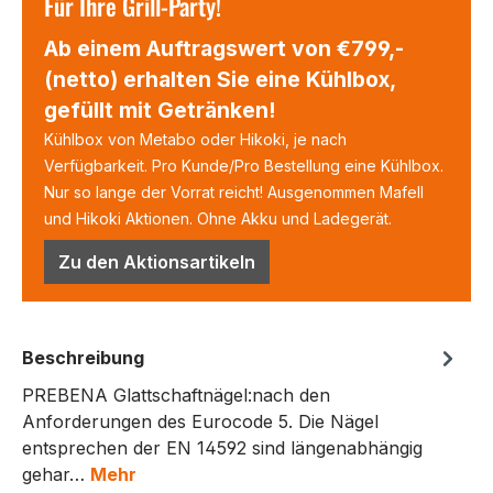
Für Ihre Grill-Party!
Ab einem Auftragswert von €799,-
(netto) erhalten Sie eine Kühlbox,
gefüllt mit Getränken!
Kühlbox von Metabo oder Hikoki, je nach
Verfügbarkeit. Pro Kunde/Pro Bestellung eine Kühlbox.
Nur so lange der Vorrat reicht! Ausgenommen Mafell
und Hikoki Aktionen. Ohne Akku und Ladegerät.
Zu den Aktionsartikeln
Beschreibung
PREBENA Glattschaftnägel:nach den
Anforderungen des Eurocode 5. Die Nägel
entsprechen der EN 14592 sind längenabhängig
gehar…
Mehr