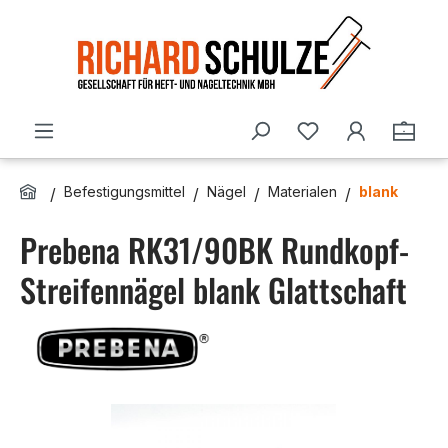
Zum Hauptinhalt springen
Du hast 0 Produ
Ware
Befestigungsmittel
Nägel
Materialen
blank
Prebena RK31/90BK Rundkopf-
Streifennägel blank Glattschaft
Bildergalerie überspringen