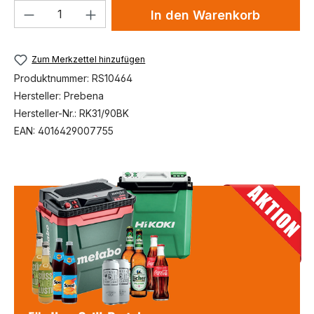
Produkt Anzahl: Gib den gewünschten We
In den Warenkorb
Zum Merkzettel hinzufügen
Produktnummer:
RS10464
Hersteller:
Prebena
Hersteller-Nr.:
RK31/90BK
EAN:
4016429007755