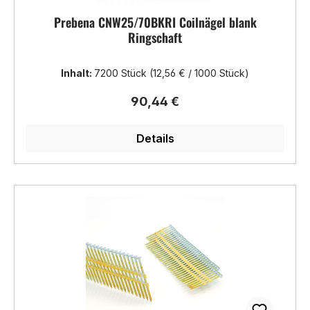
Prebena CNW25/70BKRI Coilnägel blank
Ringschaft
Inhalt:
7200 Stück
(12,56 € / 1000 Stück)
Regulärer Preis:
90,44 €
Details