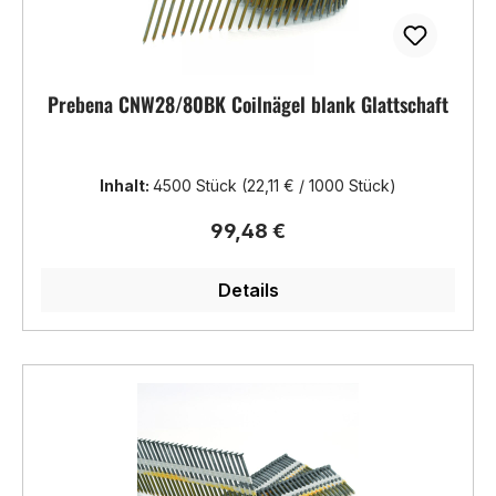
Prebena CNW28/80BK Coilnägel blank Glattschaft
Inhalt:
4500 Stück
(22,11 € / 1000 Stück)
Regulärer Preis:
99,48 €
Details