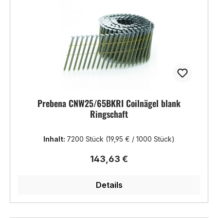
Prebena CNW25/65BKRI Coilnägel blank
Ringschaft
Inhalt:
7200 Stück
(19,95 € / 1000 Stück)
Regulärer Preis:
143,63 €
Details