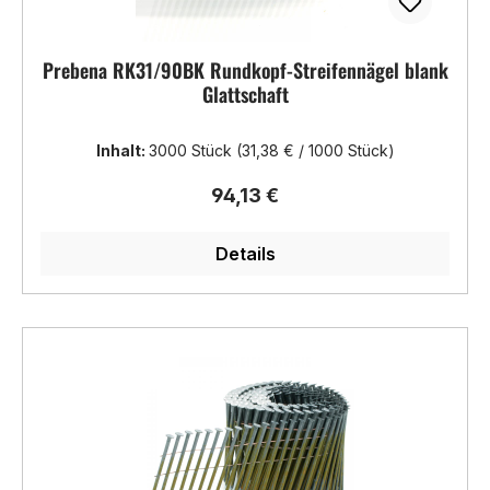
Prebena RK31/90BK Rundkopf-Streifennägel blank
Glattschaft
Inhalt:
3000 Stück
(31,38 € / 1000 Stück)
Regulärer Preis:
94,13 €
Details