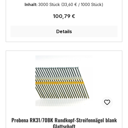
Inhalt:
3000 Stück
(33,60 € / 1000 Stück)
Regulärer Preis:
100,79 €
Details
Prebena RK31/70BK Rundkopf-Streifennägel blank
Glattschaft