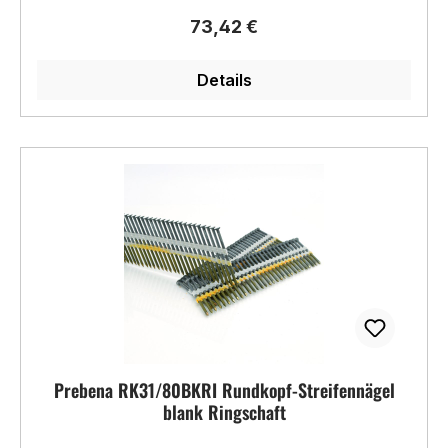
Regulärer Preis:
73,42 €
Details
Prebena RK31/80BKRI Rundkopf-Streifennägel
blank Ringschaft