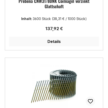
Prebena CNW31/80NK Coilnägel verzinkt
Glattschaft
Inhalt:
3600 Stück
(38,31 € / 1000 Stück)
Regulärer Preis:
137,92 €
Details