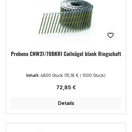
Prebena CNW31/70BKRI Coilnägel blank Ringschaft
Inhalt:
4800 Stück
(15,18 € / 1000 Stück)
Regulärer Preis:
72,85 €
Details