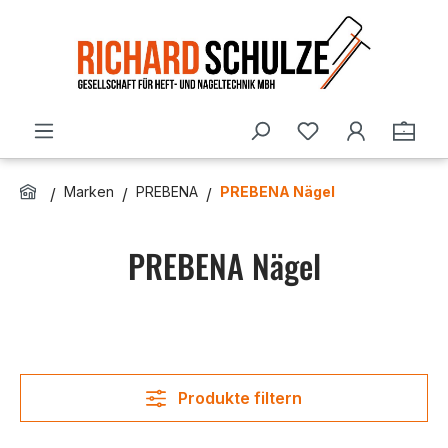
Zum Hauptinhalt springen
Du hast 0 Produ
Ware
Marken
PREBENA
PREBENA Nägel
PREBENA Nägel
Produkte filtern