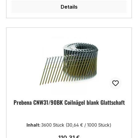
Details
Prebena CNW31/90BK Coilnägel blank Glattschaft
Inhalt:
3600 Stück
(30,64 € / 1000 Stück)
Regulärer Preis:
110,31 €