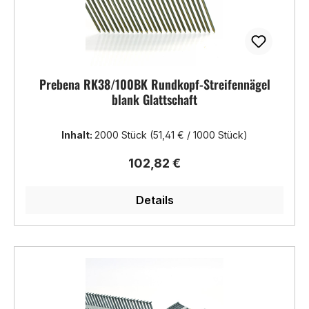
Prebena RK38/100BK Rundkopf-Streifennägel
blank Glattschaft
Inhalt:
2000 Stück
(51,41 € / 1000 Stück)
Regulärer Preis:
102,82 €
Details