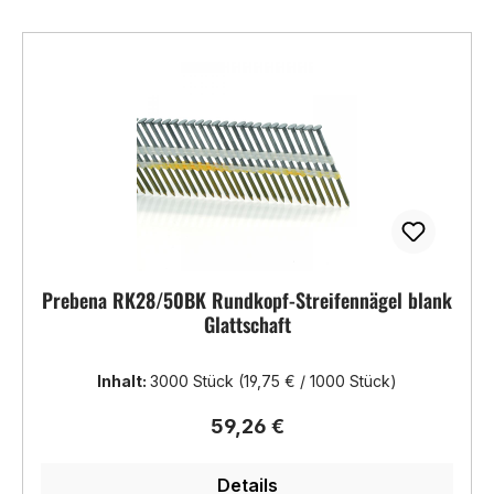
Prebena RK28/50BK Rundkopf-Streifennägel blank
Glattschaft
Inhalt:
3000 Stück
(19,75 € / 1000 Stück)
Regulärer Preis:
59,26 €
Details