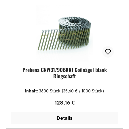
Prebena CNW31/90BKRI Coilnägel blank
Ringschaft
Inhalt:
3600 Stück
(35,60 € / 1000 Stück)
Regulärer Preis:
128,16 €
Details