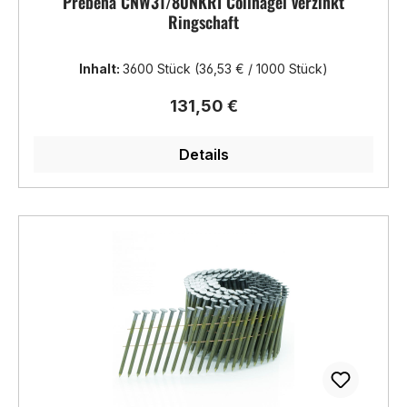
Prebena CNW31/80NKRI Coilnägel verzinkt
Ringschaft
Inhalt:
3600 Stück
(36,53 € / 1000 Stück)
Regulärer Preis:
131,50 €
Details