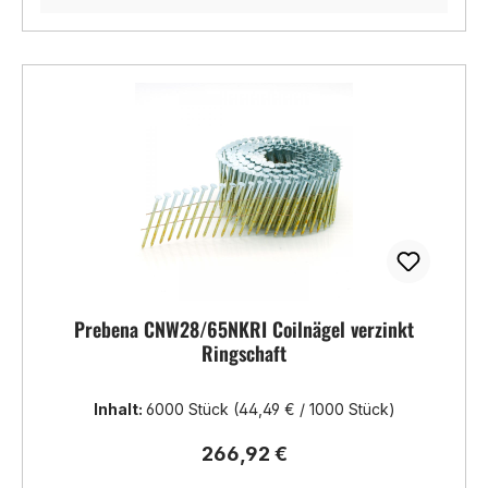
Prebena CNW28/65NKRI Coilnägel verzinkt
Ringschaft
Inhalt:
6000 Stück
(44,49 € / 1000 Stück)
Regulärer Preis:
266,92 €