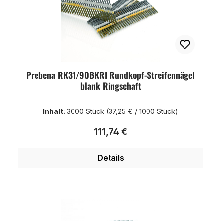
Prebena RK31/90BKRI Rundkopf-Streifennägel
blank Ringschaft
Inhalt:
3000 Stück
(37,25 € / 1000 Stück)
Regulärer Preis:
111,74 €
Details