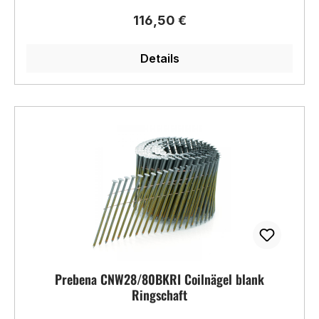
Regulärer Preis:
116,50 €
Details
Prebena CNW28/80BKRI Coilnägel blank
Ringschaft