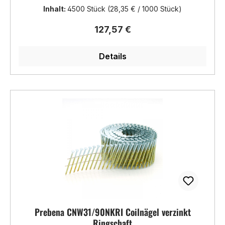
Inhalt:
4500 Stück
(28,35 € / 1000 Stück)
Regulärer Preis:
127,57 €
Details
Prebena CNW31/90NKRI Coilnägel verzinkt
Ringschaft