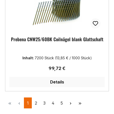
Prebena CNW25/60BK Coilnägel blank Glattschaft
Inhalt:
7200 Stück
(13,85 € / 1000 Stück)
Regulärer Preis:
99,72 €
Details
Seite
Seite
Seite
Seite
Seite
1
2
3
4
5