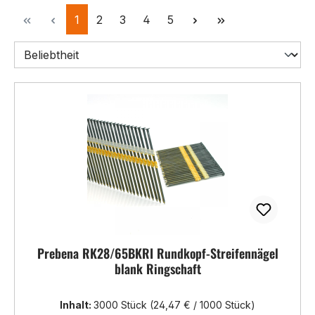
Seite
Seite
Seite
Seite
Seite
1
2
3
4
5
Prebena RK28/65BKRI Rundkopf-Streifennägel
blank Ringschaft
Inhalt:
3000 Stück
(24,47 € / 1000 Stück)