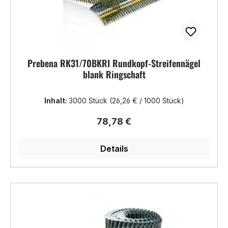
Prebena RK31/70BKRI Rundkopf-Streifennägel
blank Ringschaft
Inhalt:
3000 Stück
(26,26 € / 1000 Stück)
Regulärer Preis:
78,78 €
Details